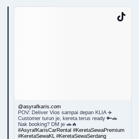
@asyrafkaris.com
POV: Deliver Vios sampai depan KLIA ✈️
Customer turun je, kereta terus ready 🔑🚗
Nak booking? DM je 🚗🔥
#AsyrafKarisCarRental
#KeretaSewaPremium
#KeretaSewaKL
#KeretaSewaSerdang