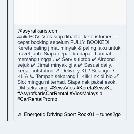
@asyrafkaris.com
🚗🔥 POV: Vios siap dihantar ke customer —
cepat booking sebelum FULLY BOOKED!
Kereta paling jimat minyak & paling laku untuk
travel jauh. Siapa cepat dia dapat. Lambat
memang tinggal. ✔️ Servis tiptop ✔️ Aircond
sejuk ✔️ Jimat minyak gila ✔️ Sesuai daily,
kerja, outstation 📍 Delivery KL / Selangor /
KLIA 📞 Tempah sekarang!!! Klik link di bio 🔗
Slot minggu ni terhad. Siapa nak pakai esok,
DM sekarang.
#SewaVios
#KeretaSewaKL
#AsyrafkarisCarRental
#ViosMalaysia
#CarRentalPromo
♬ Energetic Driving Sport Rock01 – tunes2go