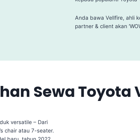
Anda bawa Vellfire, ahli 
partner & client akan ‘WO
han Sewa Toyota V
uk versatile – Dari
s chair atau 7-seater.
del baru, tahun 2022