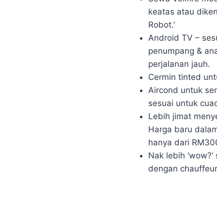
keatas atau dikena
Robot.’
Android TV – se
penumpang & ana
perjalanan jauh.
Cermin tinted unt
Aircond untuk s
sesuai untuk cua
Lebih jimat menye
Harga baru dala
hanya dari RM300
Nak lebih ‘wow?’ 
dengan chauffeur 