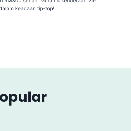
h RM300 sehari. Murah & kenderaan VIP
dalam keadaan tip-top!
Popular