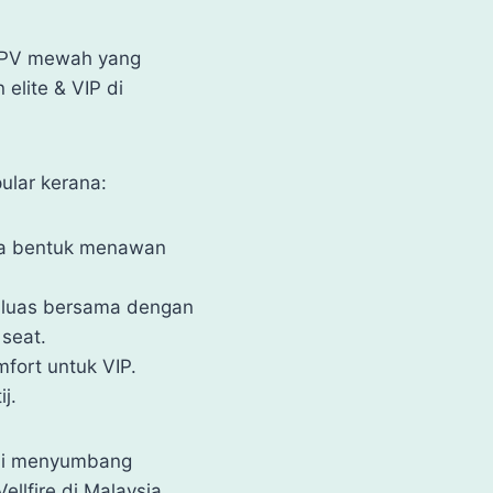
 MPV mewah yang
elite & VIP di
pular kerana:
ka bentuk menawan
 luas bersama dengan
 seat.
fort untuk VIP.
j.
ini menyumbang
ellfire di Malaysia.