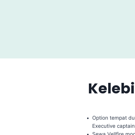
Kelebi
Option tempat dud
Executive captain’
Sewa Vellfire mo