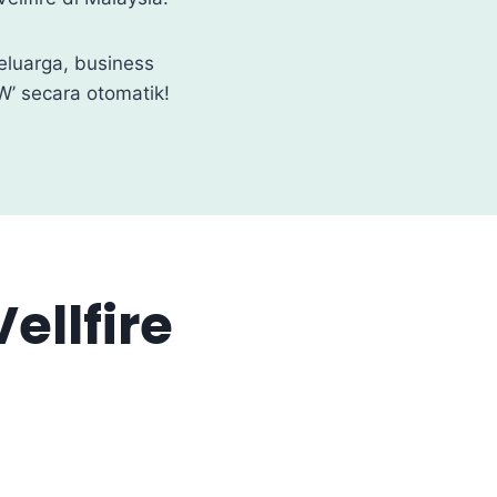
keluarga, business
W’ secara otomatik!
ellfire