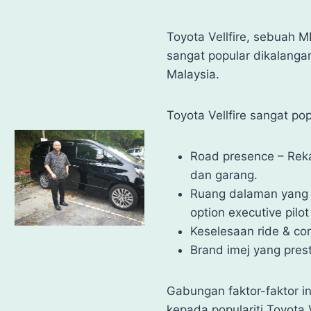
Toyota Vellfire, sebuah
sangat popular dikalangan 
Malaysia.
Toyota Vellfire sangat po
Road presence – Re
dan garang.
Ruang dalaman yang
option executive pilot
Keselesaan ride & com
Brand imej yang presti
Gabungan faktor-faktor 
kepada populariti Toyota V