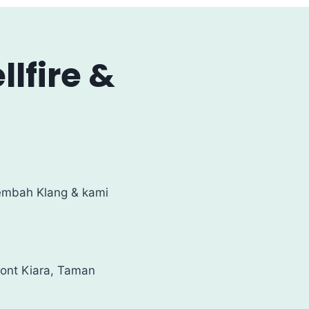
lfire &
embah Klang & kami
ont Kiara, Taman