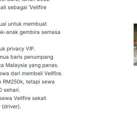
li sebagai ‘Vellfire
suai untuk membuat
k-anak gembira semasa
uk privacy VIP.
emua baris penumpang
ca Malaysia yang panas.
wa dari membeli Vellfire.
m RM250k, tetapi sewa
 sehari.
sewa Vellfire sekali
(driver).